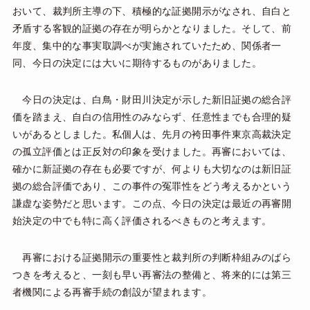
おいて、裁判所主導の下、積極的な証拠開示がなされ、自白と
矛盾する客観的証拠の存在が明らかとなりました。そして、前
年度、集中的な事実取調べが実施されていたため、関係者一
同、今日の決定には大いに期待するものがありました。
今日の決定は、白鳥・財田川決定が示した新旧証拠の総合評
価を踏まえ、自白の信用性のみならず、任意性までも合理的疑
いがあるとしました。私個人は、先月の袴田事件東京高裁決定
の孤立評価とは正反対の印象を受けました。再審においては、
確かに新証拠の存在も必要ですが、何よりも大切なのは新旧証
拠の総合評価であり、この事件の冤罪性をどう考えるかという
謙虚な姿勢だと思います。この点、今日の決定は最近の再審開
始決定の中でも特に高く評価されるべきものと考えます。
再審における証拠開示の重要性と裁判所の判断枠組みのばら
つきを考えると、一刻も早い再審法の整備と、将来的には第三
者機関による再審手続の創設が望まれます。