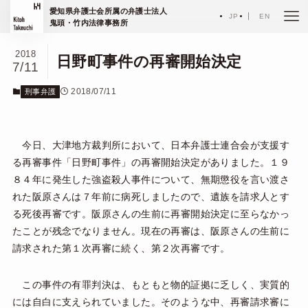
ホーム
エッセイ
愛知県弁護士会所属の弁護士法人
刑事弁護
JP
EN
鬼頭・竹内法律事務所
2018
日野町事件の再審開始決定
7/11
2018/07/11
刑事弁護
今日、大津地方裁判所において、日本弁護士連合会が支援す
る再審事件「日野町事件」の再審開始決定がありました。１９
８４年に発生した強盗殺人事件について、無期懲役を言い渡さ
れた阪原さんは７年前に病死しましたので、遺族を請求人とす
る死後再審です。阪原さんの生前に再審開始決定に至らなかっ
たことが残念でなりません。現在の再審は、阪原さんの生前に
請求された第１次再審に続く、第２次再審です。
この事件の有罪判決は、もともと物的証拠に乏しく、実質的
には自白に支えられていました。そのような中、再審請求審に