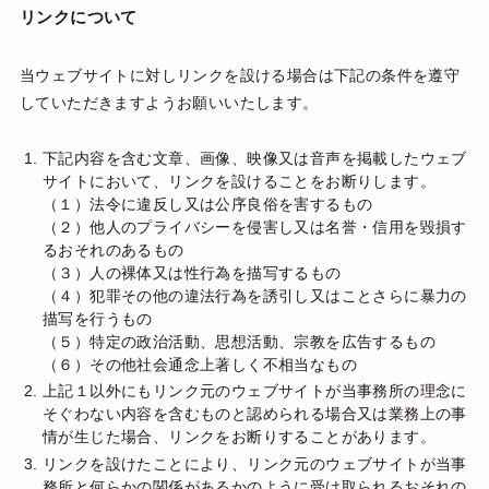
リンクについて
当ウェブサイトに対しリンクを設ける場合は下記の条件を遵守
していただきますようお願いいたします。
下記内容を含む文章、画像、映像又は音声を掲載したウェブ
サイトにおいて、リンクを設けることをお断りします。
（１）法令に違反し又は公序良俗を害するもの
（２）他人のプライバシーを侵害し又は名誉・信用を毀損す
るおそれのあるもの
（３）人の裸体又は性行為を描写するもの
（４）犯罪その他の違法行為を誘引し又はことさらに暴力の
描写を行うもの
（５）特定の政治活動、思想活動、宗教を広告するもの
（６）その他社会通念上著しく不相当なもの
上記１以外にもリンク元のウェブサイトが当事務所の理念に
そぐわない内容を含むものと認められる場合又は業務上の事
情が生じた場合、リンクをお断りすることがあります。
リンクを設けたことにより、リンク元のウェブサイトが当事
務所と何らかの関係があるかのように受け取られるおそれの