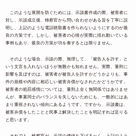
このような展開を防ぐためには、示談書作成の際、被害者に
対し、示談成立後、検察官から問い合わせがある旨を丁寧に説
明し、上記のような電話聴取書を作られないようにするのが最
良の方策です。しかし、被害者の心情が実際に揺れ動いている
事例もあり、最良の方策が功を奏するとは限りません。
そのような場合、示談の際、無理して、「被告人を許す」と
いう文言を入れないほうが無難かも知れません。実際、量刑に
影響を及ぼすのは、被害者が被告人を許すかどうかよりも、事
件の規模や内容に相応しい被害弁償がなされたかどうかです。
被害者の処罰感情については、量刑上全く無関係ではありませ
んが、事案同士のバランスを失しないためにも、一般的にはあ
まり重視されない傾向にあるようです。ですから、示談書は、
被害弁償をしたことと民事上解決したことを明記すれば足りる
と思います。
それでも、検察官が、示談の価値を下げるべく、上記のよう