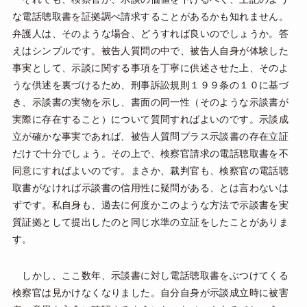
な電話聴取書を証拠調べ請求することがあるかも知れません。
弁護人は、そのような場合、どうすれば良いのでしょうか。答
えはシンプルです。被告人質問の中で、被告人自身が体験した
事実として、示談に関する事項を丁寧に供述させた上、そのよ
うな供述を裏づけるため、刑事訴訟規則１９９条の１０に基づ
き、示談書の実物を示し、書面の同一性（そのような示談書が
実際に存在すること）について質問すればよいのです。示談成
立が確かな事実であれば、被告人質問プラス示談書の存在立証
だけで十分でしょう。その上で、検察官請求の電話聴取書を不
同意にすればよいのです。まさか、裁判官も、検察官の電話聴
取書がなければ示談書の信用性に疑問がある、とは言わないは
ずです。私自身も、過去に何度かこのような方法で示談書を実
質証拠として提出したのと同じ水準の立証をしたことがありま
す。
しかし、ここ数年、示談書に対し電話聴取書をぶつけてくる
検察官は見かけなくなりました。自分自身が示談成立時に被害