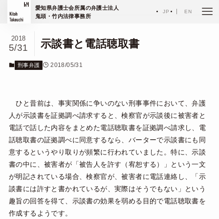
ホーム
エッセイ
愛知県弁護士会所属の弁護士法人
刑事弁護
JP
EN
鬼頭・竹内法律事務所
2018
示談書と電話聴取書
5/31
2018/05/31
刑事弁護
ひと昔前は、事実関係に争いのない刑事事件において、弁護
人が示談書を証拠調べ請求すると、検察官が示談後に被害者と
電話で話した内容をまとめた電話聴取書を証拠調べ請求し、電
話聴取書の証拠調べに同意するなら、バーターで示談書にも同
意するというやり取りが頻繁に行われていました。特に、示談
書の中に、被害者が「被告人を許す（宥恕する）」という一文
が明記されている場合、検察官が、被害者に電話連絡し、「示
談書には許すと書かれているが、実際はそうでもない」という
趣旨の回答を得て、示談書の効果を弱める目的で電話聴取書を
作成するようです。