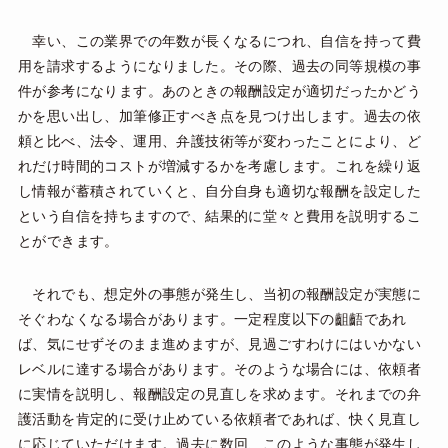
幸い、この業界での年数が長くなるにつれ、自信を持って費
用を請求するようになりました。その際、過去の同等規模の事
件が参考になります。あのときの報酬設定が適切だったかどう
かを思い出し、加筆修正すべき点を見つけ出します。過去の依
頼と比べ、法令、運用、弁護技術等が変わったことにより、ど
れだけ時間的コストが増減するかを考慮します。これを繰り返
し情報が蓄積されていくと、自分自身も適切な報酬を設定した
という自信を持ちますので、結果的に堂々と費用を説明するこ
とができます。
それでも、想定外の事態が発生し、当初の報酬設定が実態に
そぐわなくなる場合があります。一定程度以下の齟齬であれ
ば、気にせずそのまま進めますが、見過ごすわけにはいかない
レベルに達する場合があります。そのような場合には、依頼者
に実情を説明し、報酬設定の見直しを求めます。それまでの弁
護活動を肯定的に受け止めている依頼者であれば、快く見直し
に応じていただけます。過去に数回、このような事態が発生し