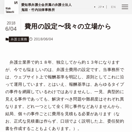
ホーム
エッセイ
愛知県弁護士会所属の弁護士法人
弁護士業務
JP
EN
鬼頭・竹内法律事務所
2018
費用の設定〜我々の立場から
6/04
2018/06/04
弁護士業務
弁護士業界で約１８年、独立してから約１３年になります
が、今でも悩ましいのは、弁護士費用の設定です。当事務所で
は、ウェブサイト上で報酬基準を明記し、原則としてこれに沿
って運用しています。とはいえ、報酬基準は、あらゆるタイプ
の事件を網羅しているわけではありませんし、一見、典型的に
見える事件であっても、解決すべき問題や難易度はそれぞれ異
なります。どれ一つとして全く同じ事件などありませんから、
結局、個々の事件ごとに費用を見積もる必要があります（な
お、正式な見積書は作らず、口頭でよく説明した上、委任契約
書を作成することもよくあります。）。