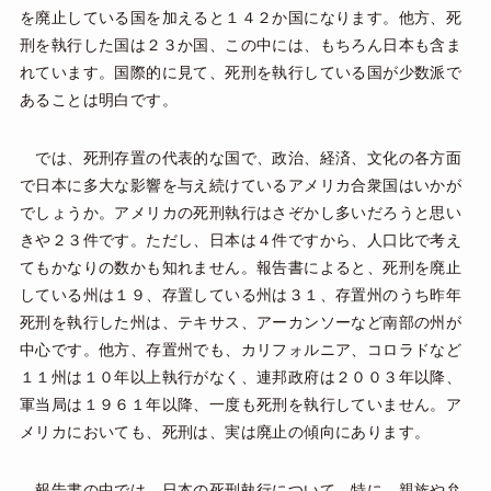
を廃止している国を加えると１４２か国になります。他方、死
刑を執行した国は２３か国、この中には、もちろん日本も含ま
れています。国際的に見て、死刑を執行している国が少数派で
あることは明白です。
では、死刑存置の代表的な国で、政治、経済、文化の各方面
で日本に多大な影響を与え続けているアメリカ合衆国はいかが
でしょうか。アメリカの死刑執行はさぞかし多いだろうと思い
きや２３件です。ただし、日本は４件ですから、人口比で考え
てもかなりの数かも知れません。報告書によると、死刑を廃止
している州は１９、存置している州は３１、存置州のうち昨年
死刑を執行した州は、テキサス、アーカンソーなど南部の州が
中心です。他方、存置州でも、カリフォルニア、コロラドなど
１１州は１０年以上執行がなく、連邦政府は２００３年以降、
軍当局は１９６１年以降、一度も死刑を執行していません。ア
メリカにおいても、死刑は、実は廃止の傾向にあります。
報告書の中では、日本の死刑執行について、特に、親族や弁