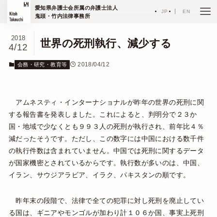
ホーム
エッセイ
愛知県弁護士会所属の弁護士法人
会務・研究・教育等
JP
EN
鬼頭・竹内法律事務所
2018
世界の死刑執行、減少する
4/12
2018/04/12
会務・研究・教育等
アムネスティ・インターナショナルが昨年の世界の死刑に関
する報告書を発表しました。これによると、判明分で２３か
国・地域で少なくとも９９３人の死刑が執行され、前年比４％
減だったそうです。ただし、この数字には中国における数千件
の執行件数は含まれていません。中国では死刑に関するデータ
が国家機密とされているからです。執行数が多いのは、中国、
イラン、サウジアラビア、イラク、パキスタンの順です。
昨年末の段階で、法律で全ての犯罪に対し死刑を廃止してい
る国は、ギニアやモンゴルが加わり計１０６か国、事実上死刑