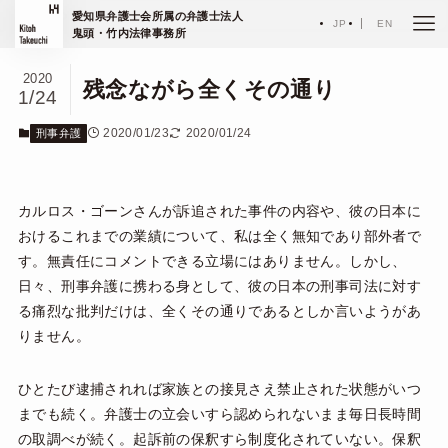
ホーム
エッセイ
愛知県弁護士会所属の弁護士法人
刑事弁護
JP
EN
鬼頭・竹内法律事務所
2020
残念ながら全くその通り
1/24
2020/01/23
2020/01/24
刑事弁護
カルロス・ゴーンさんが訴追された事件の内容や、彼の日本に
おけるこれまでの業績について、私は全く無知であり部外者で
す。無責任にコメントできる立場にはありません。しかし、
日々、刑事弁護に携わる身として、彼の日本の刑事司法に対す
る痛烈な批判だけは、全くその通りであるとしか言いようがあ
りません。
ひとたび逮捕されれば家族との接見さえ禁止された状態がいつ
までも続く。弁護士の立会いすら認められないまま毎日長時間
の取調べが続く。起訴前の保釈すら制度化されていない。保釈