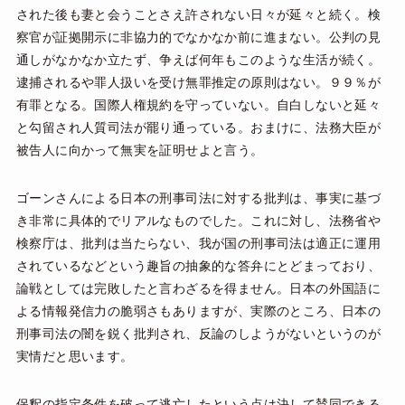
された後も妻と会うことさえ許されない日々が延々と続く。検
察官が証拠開示に非協力的でなかなか前に進まない。公判の見
通しがなかなか立たず、争えば何年もこのような生活が続く。
逮捕されるや罪人扱いを受け無罪推定の原則はない。９９％が
有罪となる。国際人権規約を守っていない。自白しないと延々
と勾留され人質司法が罷り通っている。おまけに、法務大臣が
被告人に向かって無実を証明せよと言う。
ゴーンさんによる日本の刑事司法に対する批判は、事実に基づ
き非常に具体的でリアルなものでした。これに対し、法務省や
検察庁は、批判は当たらない、我が国の刑事司法は適正に運用
されているなどという趣旨の抽象的な答弁にとどまっており、
論戦としては完敗したと言わざるを得ません。日本の外国語に
よる情報発信力の脆弱さもありますが、実際のところ、日本の
刑事司法の闇を鋭く批判され、反論のしようがないというのが
実情だと思います。
保釈の指定条件を破って逃亡したという点は決して賛同できる