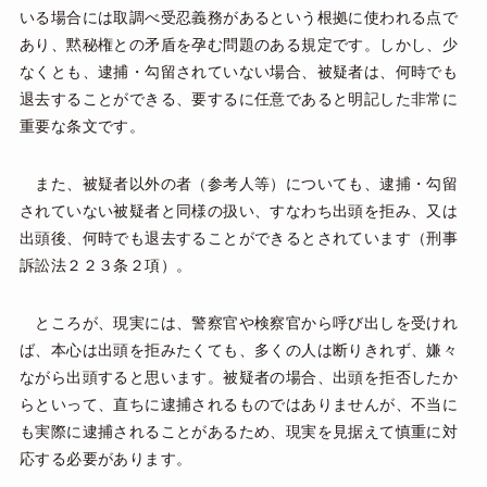
いる場合には取調べ受忍義務があるという根拠に使われる点で
あり、黙秘権との矛盾を孕む問題のある規定です。しかし、少
なくとも、逮捕・勾留されていない場合、被疑者は、何時でも
退去することができる、要するに任意であると明記した非常に
重要な条文です。
また、被疑者以外の者（参考人等）についても、逮捕・勾留
されていない被疑者と同様の扱い、すなわち出頭を拒み、又は
出頭後、何時でも退去することができるとされています（刑事
訴訟法２２３条２項）。
ところが、現実には、警察官や検察官から呼び出しを受けれ
ば、本心は出頭を拒みたくても、多くの人は断りきれず、嫌々
ながら出頭すると思います。被疑者の場合、出頭を拒否したか
らといって、直ちに逮捕されるものではありませんが、不当に
も実際に逮捕されることがあるため、現実を見据えて慎重に対
応する必要があります。