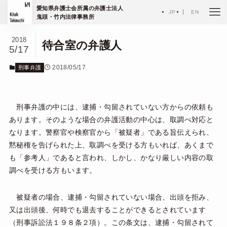
ホーム
エッセイ
愛知県弁護士会所属の弁護士法人
刑事弁護
JP
EN
鬼頭・竹内法律事務所
2018
待合室の弁護人
5/17
2018/05/17
刑事弁護
刑事弁護の中には、逮捕・勾留されていない方からの依頼も
あります。そのような場合の弁護活動の中心は、取調べ対応と
なります。警察官や検察官から「被疑者」である旨伝えられ、
黙秘権を告げられた上、取調べを受ける方もいれば、あくまで
も「参考人」であると言われ、しかし、かなり厳しい内容の取
調べを受ける方もいます。
被疑者の場合、逮捕・勾留されていない場合、出頭を拒み、
又は出頭後、何時でも退去することができるとされています
（刑事訴訟法１９８条２項）。この条文は、逮捕・勾留されて