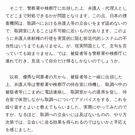
そこで、警察署や検察庁に出頭した上、弁護人・代理人とし
てどこまで対処できるかが問題となります。この点、日本の捜
査機関は、取調べにおける弁護人等の立会いをまず認めないの
で、取調室に入ることは不可能に近いものがあります。このよ
うに弁護人依頼権の行使を実質的に阻む前近代的システムの不
当性はいうまでもありません。が、現実問題として、文句を言
っていても始まりません。では、被疑者等を警察署や検察庁に
連れて行き、見送って自分だけ帰るしかないのでしょうか。
以前、優秀な同業者の方から、被疑者等と一緒に出頭した
上、弁護人等は警察署や検察庁の待合室に待機し、取調べ中の
被疑者等にこまめに電話連絡し、取調室からの退席を促し、待
合室で休憩しながら取調べについてアドバイスをする、これを
繰り返すとよいと教えてもらいました。実際にやってみたので
すが、なるほど、取調べの立会いには及ばないものの、やり方
次第では、立会いに迫る効果を得られるのではないかと手応え
を感じました。