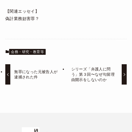
【関連エッセイ】
偽計業務妨害罪？
会務・研究・教育等
シリーズ「弁護人に問
無罪になった元被告人が
う」第３回〜なぜ勾留理
逮捕された件
由開示をしないのか