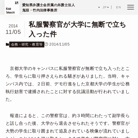
ホーム
エッセイ
愛知県弁護士会所属の弁護士法人
会務・研究・教育等
JP
EN
鬼頭・竹内法律事務所
私服警察官が大学に無断で立ち
2014
11/05
入った件
2014/11/05
会務・研究・教育等
京都大学のキャンパスに私服警察官が無断で立ち入ったとこ
ろ、学生らに取り押さえられる騒ぎがありました。当時、キャ
ンパス内では、２日前、デモ行進をした京都大学の学生が公務
執行妨害で逮捕されたことに対する抗議活動が行われていまし
た。
報道によると、この警察官は、約３時間にわたって副学長ら
と話し合った後、大学から退去させられたそうです。警察官が
大勢の学生に取り囲まれて追及されている映像が流れていまし