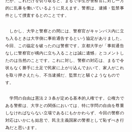
たが、これだけを切り取ると、まるで学生が警察官に対し一方
的に乱暴を働いているように見えます。警察は、逮捕・監禁事
件として捜査するとのことです。
しかし、大学と警察との間には、警察官がキャンパス内に立
ち入るときは大学側に事前通告するという協定がありました。
今回、この協定を破ったのは警察です。京都大学が「事前通告
なしに警察官が構内に立ち入ることは誠に遺憾」とコメントし
たのは当然のことです。これに対し、警察の対応は、まるで令
状もなく勝手に土足で民家に上がり込んでおいて、家人がこれ
を取り押さえたら、不当逮捕だ、監禁だと騒ぐようなもので
す。
学問の自由は憲法２３条が定める基本的人権です。公権力で
ある警察は、大学との関係においては、特に学問の自由を尊重
しなければならない立場であるにもかかわらず、今回の警察の
対応はいかにも姑息で、民主主義国家の警察として恥ずべき行
為だと思います。