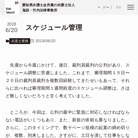
ホーム
エッセイ
愛知県弁護士会所属の弁護士法人
弁護士業務
JP
EN
鬼頭・竹内法律事務所
2018
スケジュール管理
6/20
2018/06/20
弁護士業務
先週から今週にかけて、連日、裁判員裁判の公判があり、ス
ケジュール調整に苦慮しました。これまで、審理期間１５日〜
２０日の裁判員裁判を複数回経験してきたせいもあって、それ
らに比べれば審理期間１週間程度のスケジュール調整は、さほ
ど難しくないだろうと甘く考えていました。
ところが、今回は、公判の最中に緊急に対応しなければなら
ない電話がいくつもあり、また、新規の依頼も重なりました。
さらに、このタイミングで、数十ページ規模の起案の締め切り
が、複数、到来しました。さすがに、土日を潰して仕事をしな