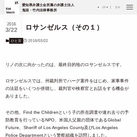
ホーム
ひと言
愛知県弁護士会所属の弁護士法人
JP
EN
鬼頭・竹内法律事務所
2016
ロサンゼルス（その１）
3/22
2016/03/22
ひと言
リノの次に向かったのは、最終目的地のロサンゼルスです。
ロサンゼルスでは、州裁判所でハーグ案件をはじめ、家事事件
の法廷をいくつか傍聴し、裁判官や検察官とお話をする機会が
ありました。
その他、Find the Childrenという子の所在調査や連れ去りの予
防教育を行っているNPO、米国人父親の団体であるGlobal
Future、Sheriff of Los Angeles County及びLos Angeles
Police Departmentという警察組織を訪問しました。